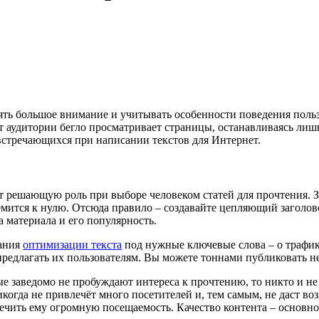
ять большое внимание и учитывать особенности поведения поль
ет аудитории бегло просматривает страницы, останавливаясь лиш
 встречающихся при написании текстов для Интернет.
т решающую роль при выборе человеком статей для прочтения. З
ремится к нулю. Отсюда правило – создавайте цепляющий заголо
а материала и его популярность.
мания
оптимизации текста
под нужные ключевые слова – о трафике
едлагать их пользователям. Вы можете тоннами публиковать не 
е заведомо не пробуждают интереса к прочтению, то никто и не 
огда не привлечёт много посетителей и, тем самым, не даст во
ечить ему огромную посещаемость. Качество контента – основной