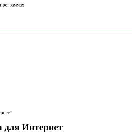
 программах
ернет"
а для Интернет