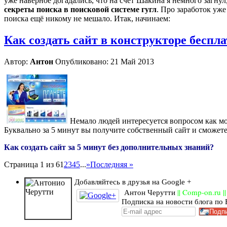
уже наверное догадались, что на счёт Шакина я немного загнул,
секреты поиска в поисковой системе гугл
. Про заработок уж
поиска ещё никому не мешало. Итак, начинаем:
Как создать сайт в конструкторе беспла
Автор:
Антон
Опубликовано: 21 Май 2013
Немало людей интересуется вопросом как мож
Буквально за 5 минут вы получите собственный сайт и сможете 
Как создать сайт за 5 минут без дополнительных знаний?
Страница 1 из 6
1
2
3
4
5
...
»
Последняя »
Добавляйтесь в друзья на Google +
Антон Черутти
|| Comp-on.ru ||
Подписка на новости блога по E