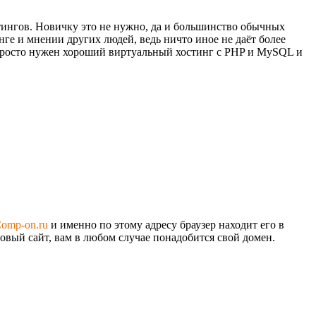
остингов. Новичку это не нужно, да и большинство обычных
нге и мнении других людей, ведь ничто иное не даёт более
м просто нужен хороший виртуальный хостинг c PHP и MySQL и
omp-on.ru
и именно по этому адресу браузер находит его в
 новый сайт, вам в любом случае понадобится свой домен.