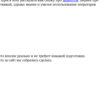
годня я хочу рассказать вам сказку про
заработок
. Вернее про
атяжкой, однако знание и умелое использование операторов
то вполне реально и не требует никакой подготовки.
о за сайт вы собрались сделать.