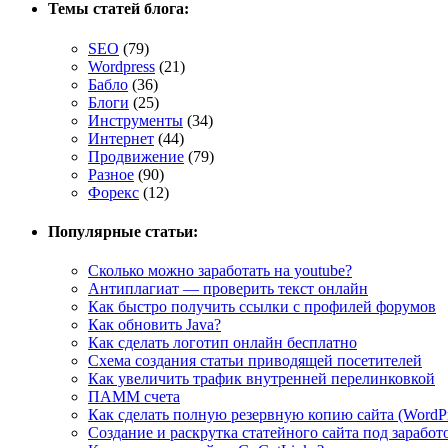
Темы статей блога:
SEO
(79)
Wordpress
(21)
Бабло
(36)
Блоги
(25)
Инструменты
(34)
Интернет
(44)
Продвижение
(79)
Разное
(90)
Форекс
(12)
Популярные статьи:
Сколько можно заработать на youtube?
Антиплагиат — проверить текст онлайн
Как быстро получить ссылки с профилей форумов
Как обновить Java?
Как сделать логотип онлайн бесплатно
Cхема создания статьи приводящей посетителей
Как увеличить трафик внутренней перелинковкой
ПАММ счета
Как сделать полную резервную копию сайта (WordPr
Создание и раскрутка статейного сайта под заработ