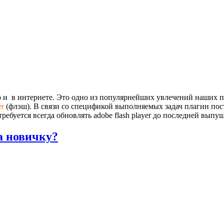
 и в интернете. Это одно из популярнейших увлечений наших по
er
(флэш). В связи со спецификой выполняемых задач плагин по
ебуется всегда обновлять adobe flash player до последней выпу
а новичку?