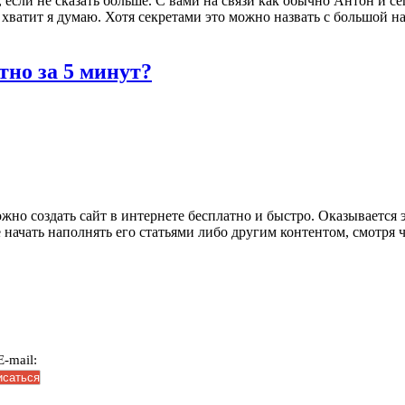
 если не сказать больше. С вами на связи как обычно Антон и се
е хватит я думаю. Хотя секретами это можно назвать с большой н
тно за 5 минут?
но создать сайт в интернете бесплатно и быстро. Оказывается э
начать наполнять его статьями либо другим контентом, смотря чт
-mail: