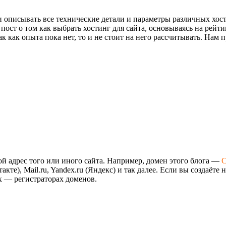
и и описывать все технические детали и параметры различных х
ост о том как выбрать хостинг для сайта, основываясь на рейти
ак как опыта пока нет, то и не стоит на него рассчитывать. На
ой адрес того или иного сайта. Например, домен этого блога —
C
кте), Mail.ru, Yandex.ru (Яндекс) и так далее. Если вы создаёте
х — регистраторах доменов.