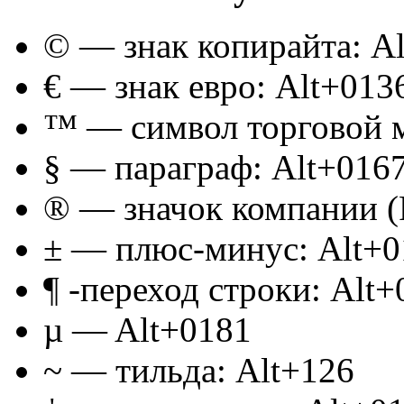
© — знак копирайта: A
€ — знак евро: Alt+013
™ — символ торговой ма
§ — параграф: Alt+016
® — значок компании (R
± — плюс-минус: Alt+0
¶ -переход строки: Alt
µ — Alt+0181
~ — тильда: Alt+126