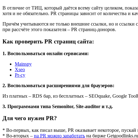
В отличие от ТИЦ, который даётся всему сайту целиком, показ
хотя и не обязательно. PR страницы зависит от количества и ка
Причём учитываются не только внешние ссылки, но и ссылки с 
при рассчёте этого показателя – PR страниц-доноров.
Как проверить PR страниц сайта:
1. Воспользоваться онлайн сервисами:
Mainspy
Xseo
Pr-cy
2. Воспользоваться расширениями для браузеров:
Из платных – RDS бар, из бесплатных – SEOquake, Google Toolba
3. Программами типа Semonitor, Site-auditor и т.д.
Для чего нужен PR?
* Во-первых, как писал выше, PR оказывает некоторое, пускай
* Во-вторых –
на PR можно заработать
на бирже Getgoodlinks.r