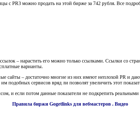
цы с PR3 можно продать на этой бирже за 742 рубля. Все подро
 ссылок – нарастить его можно только ссылками. Ссылки со стр
есплатные варианты.
нные сайты – достаточно многие из них имеют неплохой PR и да
и им подобных сервисов вряд ли позволят увеличить этот показат
нсом, и если потом данные показатели не подкрепить реальными
Правила биржи Gogetlinks для вебмастеров . Видео